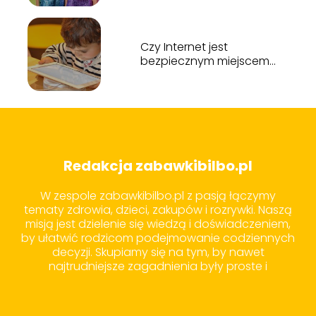
Czy Internet jest
bezpiecznym miejscem
dla dzieci?
Redakcja zabawkibilbo.pl
W zespole zabawkibilbo.pl z pasją łączymy
tematy zdrowia, dzieci, zakupów i rozrywki. Naszą
misją jest dzielenie się wiedzą i doświadczeniem,
by ułatwić rodzicom podejmowanie codziennych
decyzji. Skupiamy się na tym, by nawet
najtrudniejsze zagadnienia były proste i
zrozumiałe dla każdego.