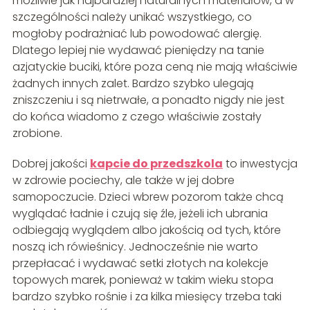
możliwie jak najbardziej naturalnych materiałów, a w
szczególności należy unikać wszystkiego, co
mogłoby podrażniać lub powodować alergię.
Dlatego lepiej nie wydawać pieniędzy na tanie
azjatyckie buciki, które poza ceną nie mają właściwie
żadnych innych zalet. Bardzo szybko ulegają
zniszczeniu i są nietrwałe, a ponadto nigdy nie jest
do końca wiadomo z czego właściwie zostały
zrobione.
Dobrej jakości
kapcie do prze
d
szkola
to inwestycja
w zdrowie pociechy, ale także w jej dobre
samopoczucie. Dzieci wbrew pozorom także chcą
wyglądać ładnie i czują się źle, jeżeli ich ubrania
odbiegają wyglądem albo jakością od tych, które
noszą ich rówieśnicy. Jednocześnie nie warto
przepłacać i wydawać setki złotych na kolekcje
topowych marek, ponieważ w takim wieku stopa
bardzo szybko rośnie i za kilka miesięcy trzeba taki