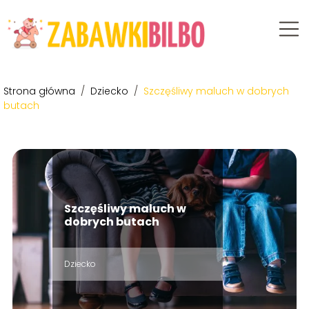
Strona główna
/
Dziecko
/
Szczęśliwy maluch w dobrych
butach
Szczęśliwy maluch w
dobrych butach
Dziecko